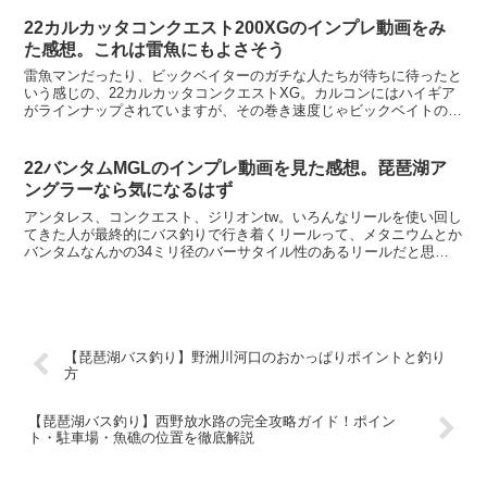
22カルカッタコンクエスト200XGのインプレ動画をみ
た感想。これは雷魚にもよさそう
雷魚マンだったり、ビックベイターのガチな人たちが待ちに待ったと
いう感じの、22カルカッタコンクエストXG。カルコンにはハイギア
がラインナップされていますが、その巻き速度じゃビックベイトのリ
アクション的なアクションがちょっとやりずらい。そう思...
22バンタムMGLのインプレ動画を見た感想。琵琶湖ア
ングラーなら気になるはず
アンタレス、コンクエスト、ジリオンtw。いろんなリールを使い回し
てきた人が最終的にバス釣りで行き着くリールって、メタニウムとか
バンタムなんかの34ミリ径のバーサタイル性のあるリールだと思っ
ています。いろんなリグをそつなくこなしてくれて癖がな...
【琵琶湖バス釣り】野洲川河口のおかっぱりポイントと釣り
方
【琵琶湖バス釣り】西野放水路の完全攻略ガイド！ポイン
ト・駐車場・魚礁の位置を徹底解説