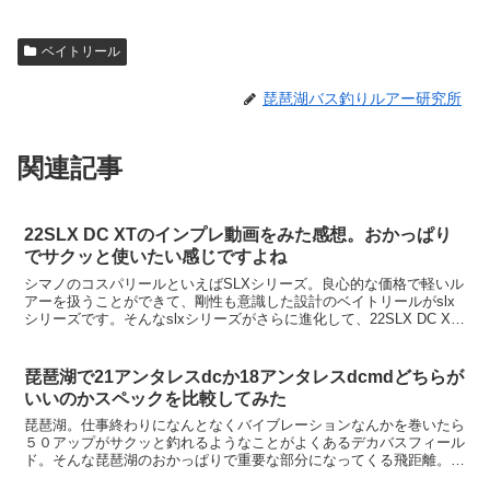
ベイトリール
琵琶湖バス釣りルアー研究所
関連記事
22SLX DC XTのインプレ動画をみた感想。おかっぱり
でサクッと使いたい感じですよね
シマノのコスパリールといえばSLXシリーズ。良心的な価格で軽いル
アーを扱うことができて、剛性も意識した設計のベイトリールがslx
シリーズです。そんなslxシリーズがさらに進化して、22SLX DC XT
がリリースされちゃいました。dcモデル...
琵琶湖で21アンタレスdcか18アンタレスdcmdどちらが
いいのかスペックを比較してみた
琵琶湖。仕事終わりになんとなくバイブレーションなんかを巻いたら
５０アップがサクッと釣れるようなことがよくあるデカバスフィール
ド。そんな琵琶湖のおかっぱりで重要な部分になってくる飛距離。そ
して、飛距離の出るリールといえばアンタレスシリーズです...